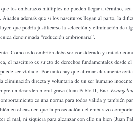
e que los embarazos múltiples no pueden llegar a término, sea 
ñaden además que si los nascituros llegan al parto, la dificu
uyen que podría justificarse la selección y eliminación de al
 técnica denominada “reducción embrionaria”.
iguiente. Como todo embrión debe ser considerado y tratado c
lica, el nascituro es sujeto de derechos fundamentales desde 
 puede ser violado. Por tanto hay que afirmar claramente evi
la eliminación directa y voluntaria de un ser humano inocente
empre un desorden moral grave (Juan Pablo II, Enc.
Evangeliu
al comportamiento es una norma para todos válida y también par
ién en el caso en que la prosecución del embarazo comportara
er el mal, ni siquiera para alcanzar con ello un bien (Juan Pa