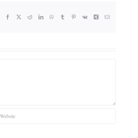
Facebook
X
Reddit
LinkedIn
WhatsApp
Tumblr
Pinterest
Vk
Xing
Email