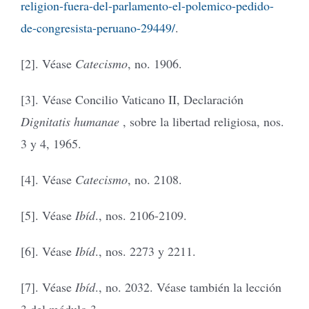
religion-fuera-del-parlamento-el-polemico-pedido-
de-congresista-peruano-29449/
.
[2]. Véase
Catecismo
, no. 1906.
[3]. Véase Concilio Vaticano II, Declaración
Dignitatis humanae
, sobre la libertad religiosa, nos.
3 y 4, 1965.
[4]. Véase
Catecismo
, no. 2108.
[5]. Véase
Ibíd
., nos. 2106-2109.
[6]. Véase
Ibíd
., nos. 2273 y 2211.
[7]. Véase
Ibíd
., no. 2032. Véase también la lección
3 del módulo 3.