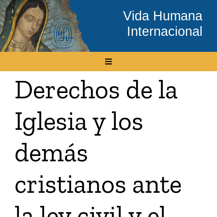
Skip
Vida Humana
to
Internacional
content
Toggle
Navigation
Derechos de la
Inicio
Iglesia y los
Conócenos
demás
Temas
cristianos ante
Boletín Electrónico
la ley civil y el
Media