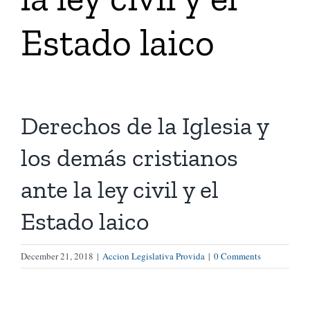
Estado laico
Tienda Virtual
Buscar
Derechos de la Iglesia y
Cómo Donar
los demás cristianos
ante la ley civil y el
Estado laico
December 21, 2018
|
Accion Legislativa Provida
|
0 Comments