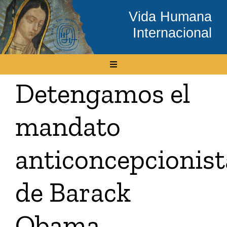
Skip
Vida Humana
to
Internacional
content
Toggle
Navigation
Detengamos el
Inicio
mandato
Conócenos
anticoncepcionist
Temas
de Barack
Boletín Electrónico
Obama
Media