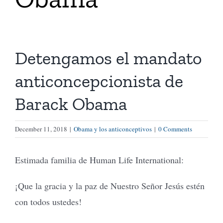
Tienda Virtual
Detengamos el mandato
Buscar
anticoncepcionista de
Cómo Donar
Barack Obama
December 11, 2018
|
Obama y los anticonceptivos
|
0 Comments
Estimada familia de Human Life International:
¡Que la gracia y la paz de Nuestro Señor Jesús estén
con todos ustedes!