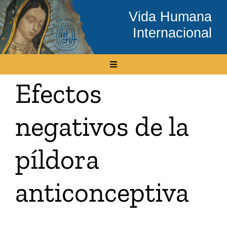
Skip
Vida Humana
to
Internacional
content
Toggle
Navigation
Efectos
Inicio
negativos de la
Conócenos
píldora
Temas
anticonceptiva
Boletín Electrónico
Media