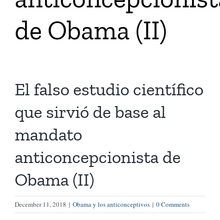
de Obama (II)
Tienda Virtual
Buscar
El falso estudio científico
Cómo Donar
que sirvió de base al
mandato
anticoncepcionista de
Obama (II)
December 11, 2018
|
Obama y los anticonceptivos
|
0 Comments