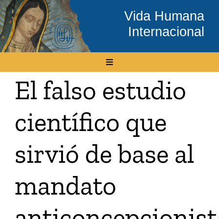
Skip
Vida Humana
to
Internacional
content
Toggle
Navigation
El falso estudio
Inicio
científico que
Conócenos
sirvió de base al
Temas
mandato
Boletín Electrónico
anticoncepcionist
Media