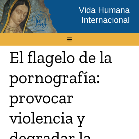
Skip
Vida Humana
to
Internacional
content
Toggle
Navigation
El flagelo de la
Inicio
pornografía:
Conócenos
provocar
Temas
violencia y
Boletín Electrónico
degradar la
Media