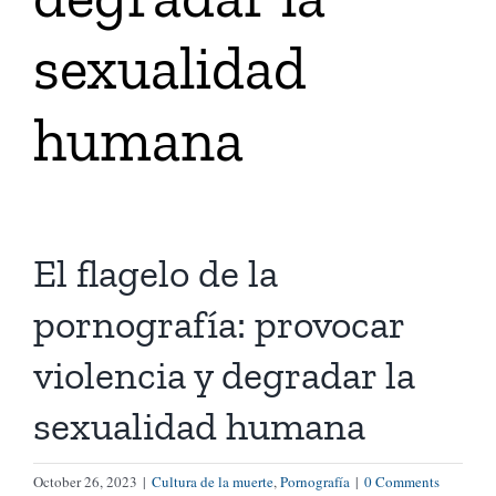
sexualidad
Tienda Virtual
humana
Buscar
Cómo Donar
El flagelo de la
pornografía: provocar
violencia y degradar la
sexualidad humana
October 26, 2023
|
Cultura de la muerte
,
Pornografía
|
0 Comments