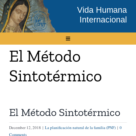
Skip
Vida Humana
to
Internacional
content
Toggle
Navigation
El Método
Inicio
Sintotérmico
Conócenos
Temas
El Método Sintotérmico
Boletín Electrónico
December 12, 2018
|
La planificación natural de la familia (PNF)
|
0
Media
Comments