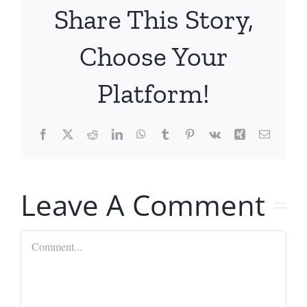
Share This Story,
Choose Your
Platform!
Facebook
X
Reddit
LinkedIn
WhatsApp
Tumblr
Pinterest
Vk
Xing
Email
Leave A Comment
Comment