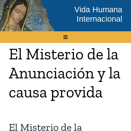
Skip
Vida Humana
to
Internacional
content
Toggle
Navigation
El Misterio de la
Inicio
Anunciación y la
Conócenos
causa provida
Temas
Boletín Electrónico
El Misterio de la
Media