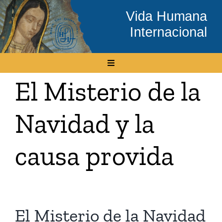
Skip
Vida Humana
to
Internacional
content
Toggle
Navigation
El Misterio de la
Inicio
Navidad y la
Conócenos
causa provida
Temas
Boletín Electrónico
El Misterio de la Navidad
Media