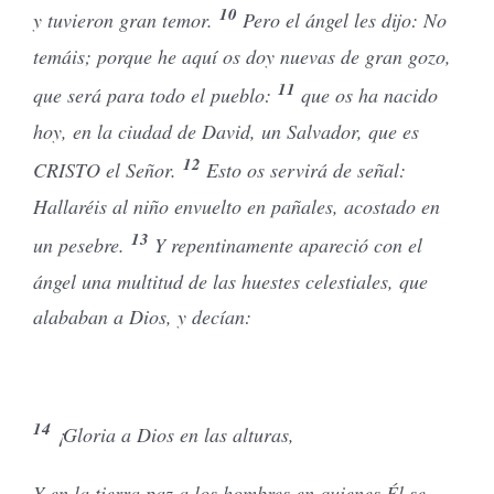
10
y tuvieron gran temor.
Pero el ángel les dijo: No
temáis; porque he aquí os doy nuevas de gran gozo,
11
que será para todo el pueblo:
que os ha nacido
hoy, en la ciudad de David, un Salvador, que es
12
CRISTO el Señor.
Esto os servirá de señal:
Hallaréis al niño envuelto en pañales, acostado en
13
un pesebre.
Y repentinamente apareció con el
ángel una multitud de las huestes celestiales, que
alababan a Dios, y decían:
14
¡Gloria a Dios en las alturas,
Y en la tierra paz a los hombres en quienes Él se