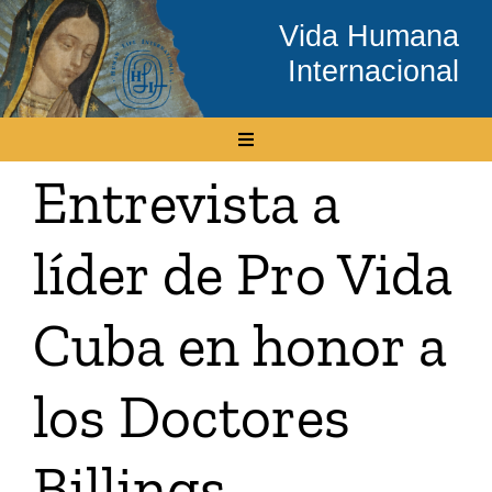
Skip
Vida Humana
to
Internacional
content
Toggle
Navigation
Entrevista a
Inicio
líder de Pro Vida
Conócenos
Cuba en honor a
Temas
los Doctores
Boletín Electrónico
Billings
Media