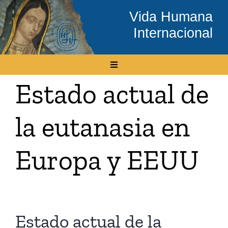
Skip
Vida Humana
to
Internacional
content
Toggle
Navigation
Estado actual de
Inicio
la eutanasia en
Conócenos
Europa y EEUU
Temas
Boletín Electrónico
Estado actual de la
Media