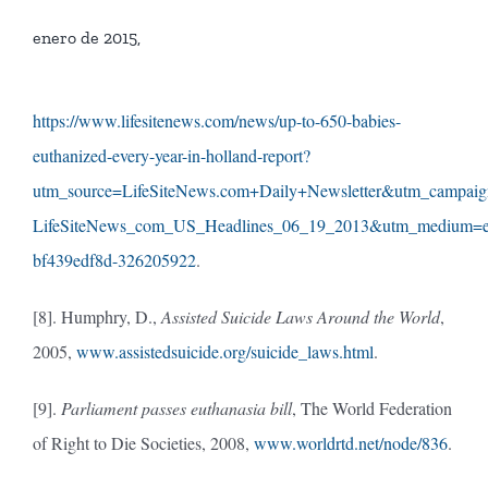
enero de 2015,
https://www.lifesitenews.com/news/up-to-650-babies-
euthanized-every-year-in-holland-report?
utm_source=LifeSiteNews.com+Daily+Newsletter&utm_campaig
LifeSiteNews_com_US_Headlines_06_19_2013&utm_medium=e
bf439edf8d-326205922
.
[8]. Humphry, D.,
Assisted Suicide Laws Around the World
,
2005,
www.assistedsuicide.org/suicide_laws.html
.
[9].
Parliament passes euthanasia bill
, The World Federation
of Right to Die Societies, 2008,
www.worldrtd.net/node/836
.