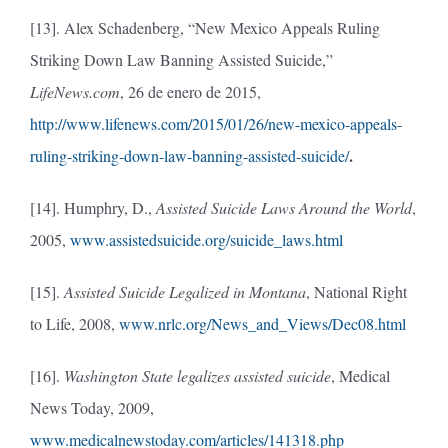
[13]. Alex Schadenberg, “New Mexico Appeals Ruling
Striking Down Law Banning Assisted Suicide,”
LifeNews.com
, 26 de enero de 2015,
http://www.lifenews.com/2015/01/26/new-mexico-appeals-
.
ruling-striking-down-law-banning-assisted-suicide/
[14]. Humphry, D.,
Assisted Suicide Laws Around the World
,
2005,
www.assistedsuicide.org/suicide_laws.html
[15].
Assisted Suicide Legalized in Montana
, National Right
to Life, 2008,
www.nrlc.org/News_and_Views/Dec08.html
[16].
Washington State legalizes assisted suicide
, Medical
News Today, 2009,
www.medicalnewstoday.com/articles/141318.php