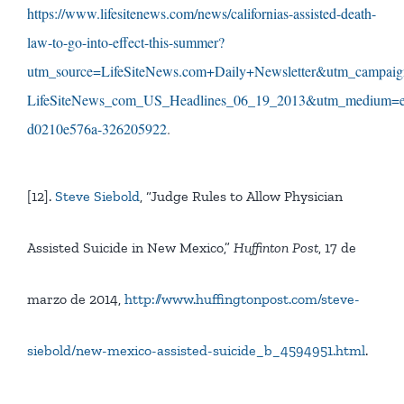
https://www.lifesitenews.com/news/californias-assisted-death-
law-to-go-into-effect-this-summer?
utm_source=LifeSiteNews.com+Daily+Newsletter&utm_campai
LifeSiteNews_com_US_Headlines_06_19_2013&utm_medium=e
d0210e576a-326205922
.
[12].
Steve Siebold
, “Judge Rules to Allow Physician
Assisted Suicide in New Mexico,”
Huffinton Post
, 17 de
marzo de 2014,
http://www.huffingtonpost.com/steve-
siebold/new-mexico-assisted-suicide_b_4594951.html
.