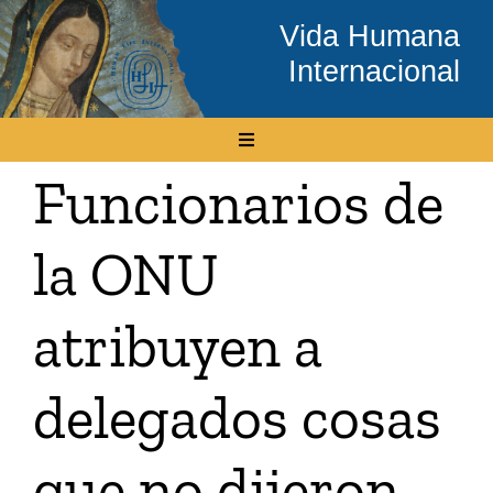
Skip
Vida Humana
to
Internacional
content
Toggle
Navigation
Funcionarios de
Inicio
la ONU
Conócenos
atribuyen a
Temas
delegados cosas
Boletín Electrónico
que no dijeron
Media