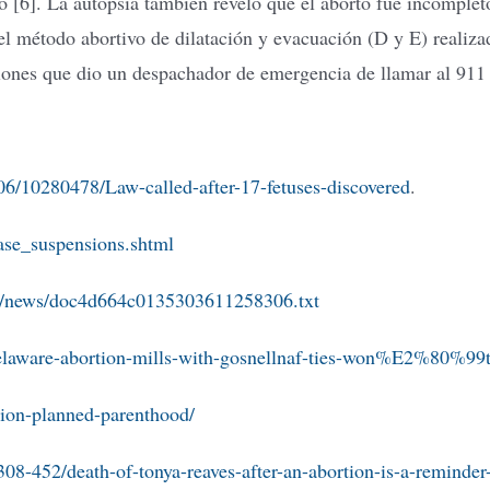
o [6]. La autopsia también reveló que el aborto fue incomplet
 del método abortivo de dilatación y evacuación (D y E) reali
iones que dio un despachador de emergencia de llamar al 911 (
/10280478/Law-called-after-17-fetuses-discovered
.
ase_suspensions.shtml
24/news/doc4d664c0135303611258306.txt
delaware-abortion-mills-with-gosnellnaf-ties-won%E2%80%99t
tion-planned-parenthood/
-452/death-of-tonya-reaves-after-an-abortion-is-a-reminder-t