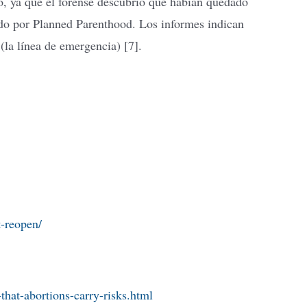
o, ya que el forense descubrió que habían quedado
zado por Planned Parenthood. Los informes indican
la línea de emergencia) [7].
-reopen/
hat-abortions-carry-risks.html