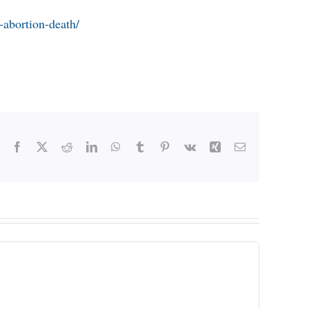
-abortion-death/
Facebook
X
Reddit
LinkedIn
WhatsApp
Tumblr
Pinterest
Vk
Xing
Email