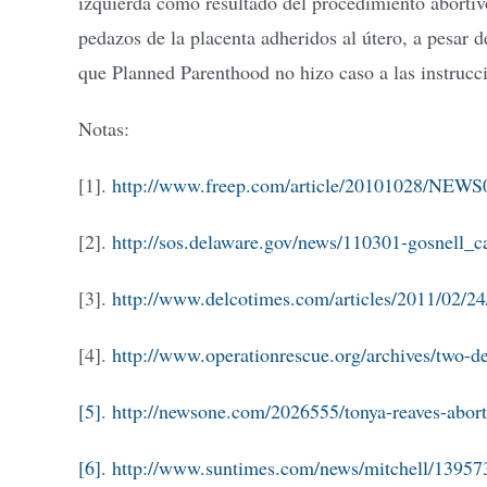
izquierda como resultado del procedimiento abortiv
pedazos de la placenta adheridos al útero, a pesar
que Planned Parenthood no hizo caso a las instrucc
Notas:
[1].
http://www.freep.com/article/20101028/NEWS06
[2].
http://sos.delaware.gov/news/110301-gosnell_c
[3].
http://www.delcotimes.com/articles/2011/02/
[4].
http://www.operationrescue.org/archives/two-
[5]
.
http://newsone.com/2026555/tonya-reaves-abor
[6]
.
http://www.suntimes.com/news/mitchell/13957308