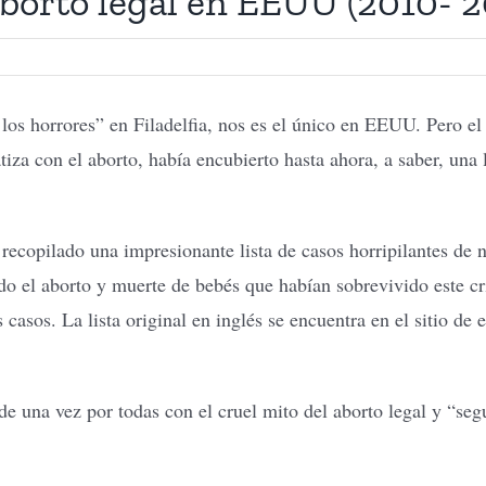
aborto legal en EEUU (2010- 2
 los horrores” en Filadelfia, nos es el único en EEUU. Pero el
iza con el aborto, había encubierto hasta ahora, a saber, una l
ecopilado una impresionante lista de casos horripilantes de n
ndo el aborto y muerte de bebés que habían sobrevivido este 
s casos. La lista original en inglés se encuentra en el sitio de
 de una vez por todas con el cruel mito del aborto legal y “se