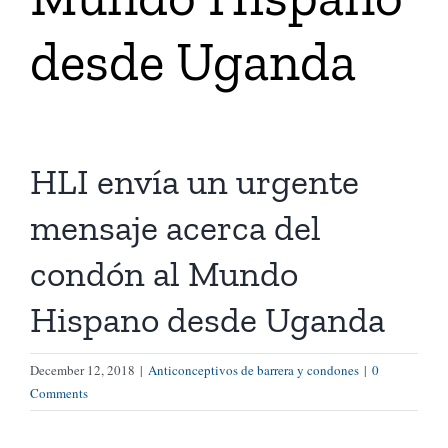
desde Uganda
Tienda Virtual
Buscar
HLI envía un urgente
Cómo Donar
mensaje acerca del
condón al Mundo
Hispano desde Uganda
December 12, 2018
|
Anticonceptivos de barrera y condones
|
0
Comments