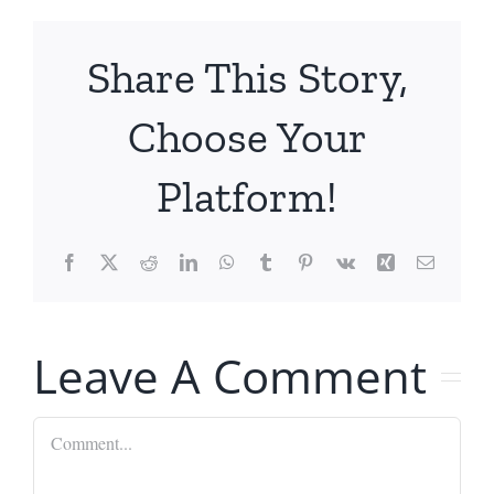
Share This Story,
Choose Your
Platform!
Facebook
X
Reddit
LinkedIn
WhatsApp
Tumblr
Pinterest
Vk
Xing
Email
Leave A Comment
Comment