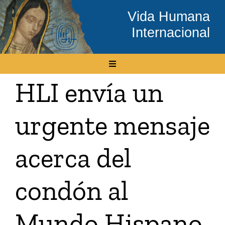
Skip
Vida Humana
to
Internacional
content
Toggle
Navigation
HLI envía un
Inicio
urgente mensaje
Conócenos
acerca del
Temas
condón al
Boletín Electrónico
Mundo Hispano
Media