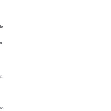
de
or
an
ro