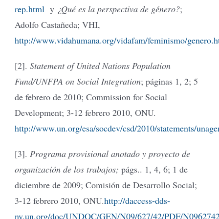
rep.html
y
¿Qué es la perspectiva de género?
;
Adolfo Castañeda; VHI,
http://www.vidahumana.org/vidafam/feminismo/genero.h
[2].
Statement of United Nations Population
Fund/UNFPA on Social Integration
; páginas 1, 2; 5
de febrero de 2010; Commission for Social
Development; 3-12 febrero 2010, ONU.
http://www.un.org/esa/socdev/csd/2010/statements/unage
[3].
Programa provisional anotado y proyecto de
organización de los trabajos;
págs.. 1, 4, 6; 1 de
diciembre de 2009; Comisión de Desarrollo Social;
3-12 febrero 2010, ONU.
http://daccess-dds-
ny.un.org/doc/UNDOC/GEN/N09/627/42/PDF/N0962742