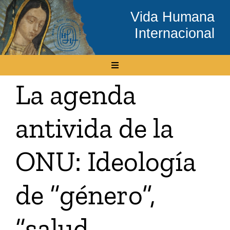
Skip
Vida Humana
to
Internacional
content
Toggle
Navigation
La agenda
Inicio
antivida de la
Conócenos
ONU: Ideología
Temas
de “género”,
Boletín Electrónico
“salud
Media