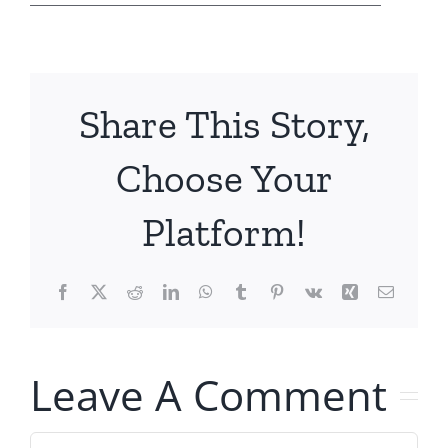
Share This Story,
Choose Your
Platform!
Facebook
X
Reddit
LinkedIn
WhatsApp
Tumblr
Pinterest
Vk
Xing
Email
Leave A Comment
Comment