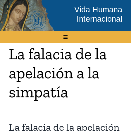
Skip
Vida Humana
to
Internacional
content
Toggle
Navigation
La falacia de la
Inicio
apelación a la
Conócenos
simpatía
Temas
Boletín Electrónico
La falacia de la apelación
Media