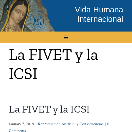
Skip
Vida Humana
to
Internacional
content
Toggle
Navigation
La FIVET y la
Inicio
ICSI
Conócenos
Temas
La FIVET y la ICSI
Boletín Electrónico
January 7, 2019
|
Reproduccion Artificial y Consecuencias
|
0
Media
Comments