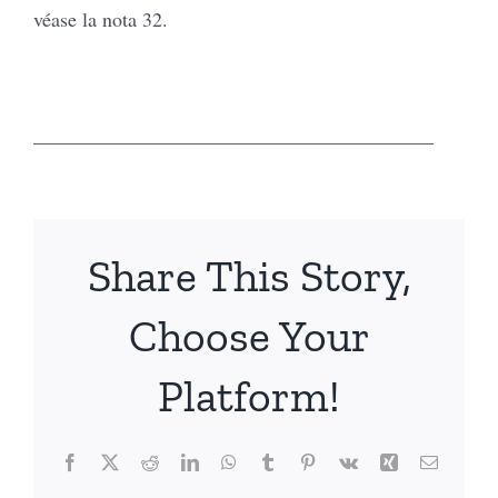
véase la nota 32.
________________________________________
Share This Story,
Choose Your
Platform!
Facebook
X
Reddit
LinkedIn
WhatsApp
Tumblr
Pinterest
Vk
Xing
Email