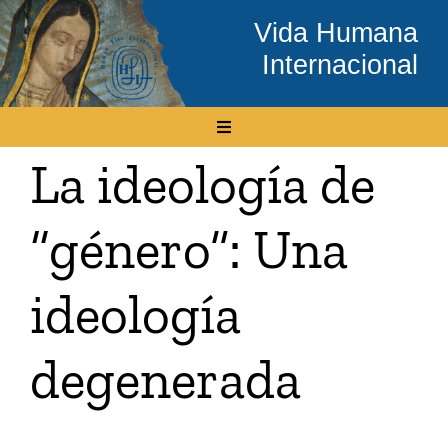
Skip
Vida Humana
to
Internacional
content
Toggle
Navigation
La ideología de
Inicio
“género”: Una
Conócenos
ideología
Temas
degenerada
Boletín Electrónico
Media