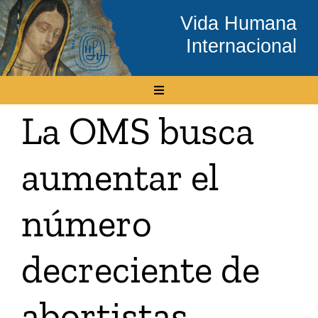
Skip
Vida Humana
to
Internacional
content
Toggle
Navigation
La OMS busca
Inicio
aumentar el
Conócenos
número
Temas
decreciente de
Boletín Electrónico
abortistas
Media