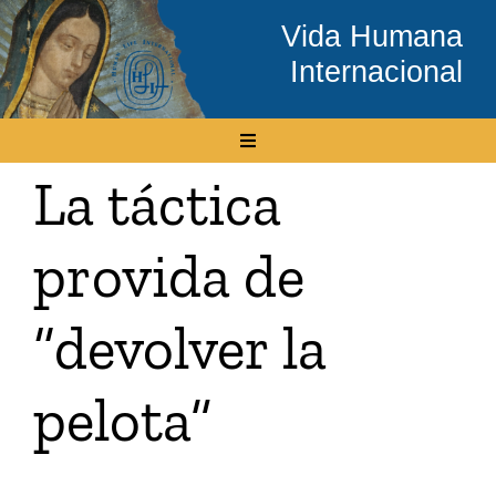
Skip
Vida Humana
to
Internacional
content
Toggle
Navigation
La táctica
Inicio
provida de
Conócenos
“devolver la
Temas
pelota”
Boletín Electrónico
Media