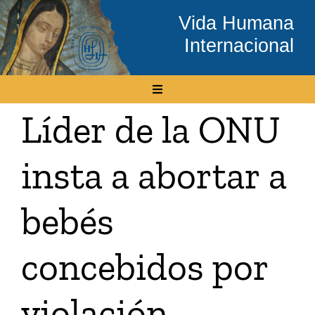
Skip
Vida Humana
to
Internacional
content
Toggle
Navigation
Líder de la ONU
Inicio
insta a abortar a
Conócenos
bebés
Temas
concebidos por
Boletín Electrónico
violación
Media