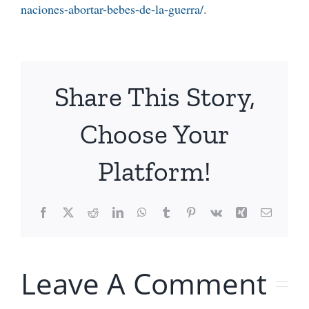
naciones-abortar-bebes-de-la-guerra/
.
Share This Story,
Choose Your
Platform!
Facebook
X
Reddit
LinkedIn
WhatsApp
Tumblr
Pinterest
Vk
Xing
Email
Leave A Comment