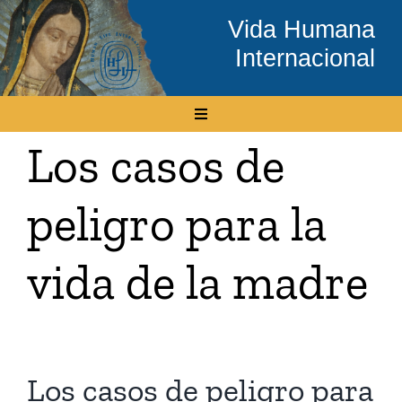
Skip
Vida Humana
to
Internacional
content
Toggle
Navigation
Los casos de
Inicio
peligro para la
Conócenos
vida de la madre
Temas
Boletín Electrónico
Los casos de peligro para
Media