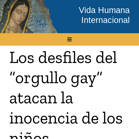
Skip
Vida Humana
to
Internacional
content
Toggle
Navigation
Los desfiles del
Inicio
“orgullo gay”
Conócenos
atacan la
Temas
inocencia de los
Boletín Electrónico
niños
Media