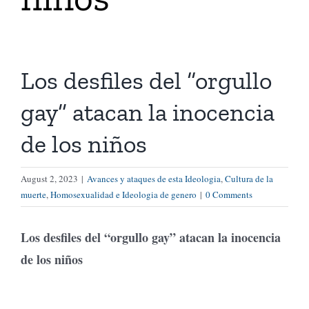
Tienda Virtual
Los desfiles del “orgullo
Buscar
gay” atacan la inocencia
Cómo Donar
de los niños
August 2, 2023
|
Avances y ataques de esta Ideologia
,
Cultura de la
muerte
,
Homosexualidad e Ideologia de genero
|
0 Comments
Los desfiles del “orgullo gay” atacan la inocencia
de los niños