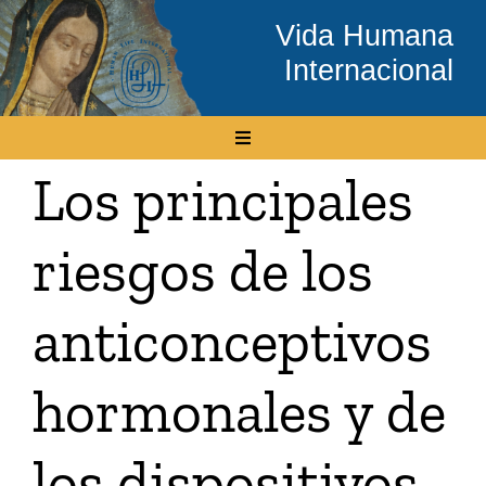
Skip
Vida Humana
to
Internacional
content
Toggle
Navigation
Los principales
Inicio
riesgos de los
Conócenos
anticonceptivos
Temas
hormonales y de
Boletín Electrónico
los dispositivos
Media