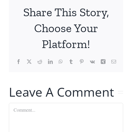
Share This Story,
Choose Your
Platform!
Facebook
X
Reddit
LinkedIn
WhatsApp
Tumblr
Pinterest
Vk
Xing
Email
Leave A Comment
Comment