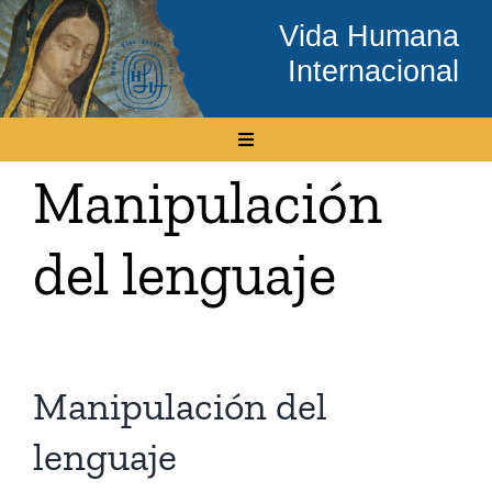
Skip
Vida Humana
to
Internacional
content
Toggle
Navigation
Manipulación
Inicio
del lenguaje
Conócenos
Temas
Manipulación del
Boletín Electrónico
lenguaje
Media