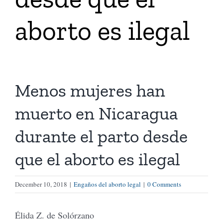
aborto es ilegal
Tienda Virtual
Buscar
Menos mujeres han
Cómo Donar
muerto en Nicaragua
durante el parto desde
que el aborto es ilegal
December 10, 2018
|
Engaños del aborto legal
|
0 Comments
Élida Z. de Solórzano