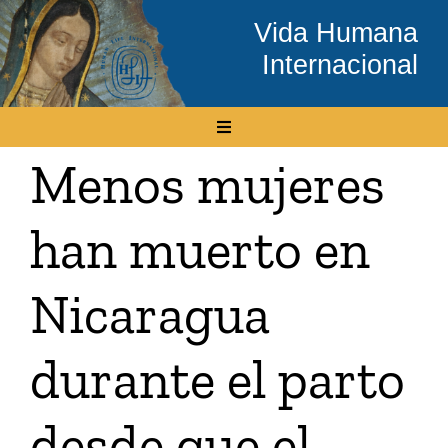
Skip
Vida Humana
to
Internacional
content
Toggle
Navigation
Menos mujeres
Inicio
han muerto en
Conócenos
Nicaragua
Temas
durante el parto
Boletín Electrónico
desde que el
Media