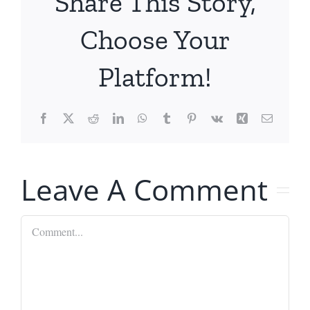
Share This Story,
Choose Your
Platform!
Facebook
X
Reddit
LinkedIn
WhatsApp
Tumblr
Pinterest
Vk
Xing
Email
Leave A Comment
Comment