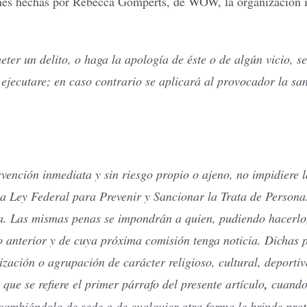
iones hechas por Rebecca Gomperts, de WOW, la organización in
er un delito, o haga la apología de éste o de algún vicio, se
e ejecutare; en caso contrario se aplicará al provocador la sa
rvención inmediata y sin riesgo propio o ajeno, no impidiere 
 la Ley Federal para Prevenir y Sancionar la Trata de Persona
ta. Las mismas penas se impondrán a quien, pudiendo hacerlo
o anterior y de cuya próxima comisión tenga noticia. Dichas
ización o agrupación de carácter religioso, cultural, deportiv
que se refiere el primer párrafo del presente artículo
,
cuando
cambiándola de sede o de cualquier otra forma le brinde prot