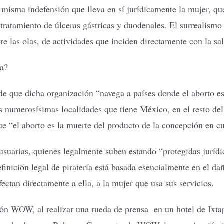
la misma indefensión que lleva en sí jurídicamente la mujer, q
 tratamiento de úlceras gástricas y duodenales. El surrealismo
e las olas, de actividades que inciden directamente con la sal
na?
 de que dicha organización “navega a países donde el aborto es
s numerosísimas localidades que tiene México, en el resto del p
ue “el aborto es la muerte del producto de la concepción en c
s usuarias, quienes legalmente suben estando “protegidas jurí
definición legal de piratería está basada esencialmente en el d
fectan directamente a ella, a la mujer que usa sus servicios.
ción WOW, al realizar una rueda de prensa en un hotel de Ixta