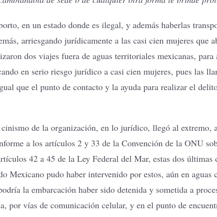
 aborto, en un estado donde es ilegal, y además haberlas trans
más, arriesgando jurídicamente a las casi cien mujeres que 
lizaron dos viajes fuera de aguas territoriales mexicanas, par
do en serio riesgo jurídico a casi cien mujeres, pues las lla
igual que el punto de contacto y la ayuda para realizar el deli
 cinismo de la organización, en lo jurídico, llegó al extremo,
onforme a los artículos 2 y 33 de la Convención de la ONU sob
tículos 42 a 45 de la Ley Federal del Mar, estas dos últimas 
do Mexicano pudo haber intervenido por estos, aún en aguas c
 podría la embarcación haber sido detenida y sometida a proces
, por vías de comunicación celular, y en el punto de encuentr