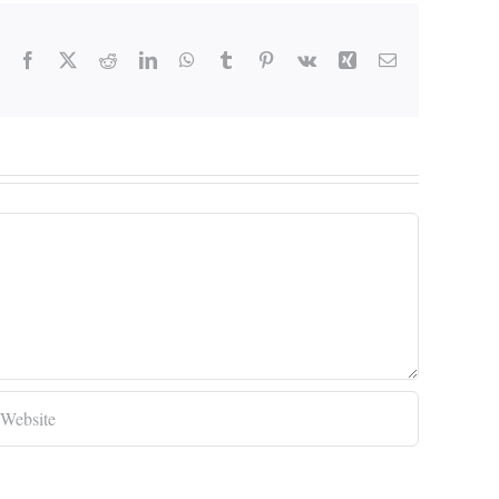
Facebook
X
Reddit
LinkedIn
WhatsApp
Tumblr
Pinterest
Vk
Xing
Email