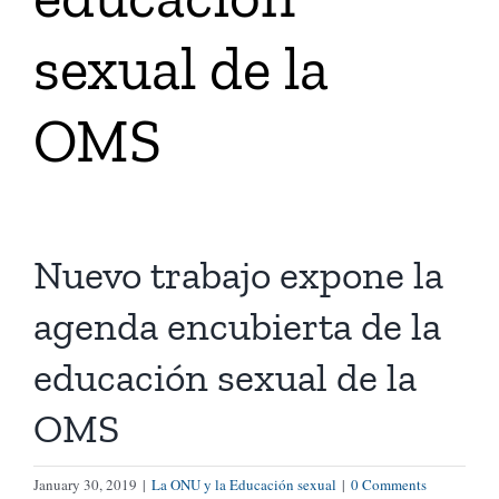
sexual de la
Tienda Virtual
OMS
Buscar
Cómo Donar
Nuevo trabajo expone la
agenda encubierta de la
educación sexual de la
OMS
January 30, 2019
|
La ONU y la Educación sexual
|
0 Comments