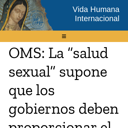
Skip
Vida Humana
to
Internacional
content
Toggle
Navigation
OMS: La “salud
Inicio
sexual” supone
Conócenos
que los
Temas
gobiernos deben
Boletín Electrónico
proporcionar el
Media