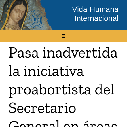
Skip
Vida Humana
to
Internacional
content
Toggle
Navigation
Pasa inadvertida
Inicio
la iniciativa
Conócenos
proabortista del
Temas
Secretario
Boletín Electrónico
General en áreas
Media