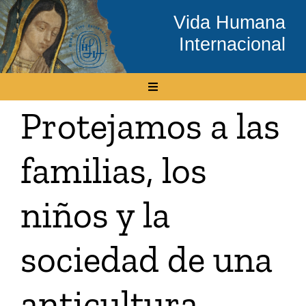
Skip
Vida Humana
to
Internacional
content
Toggle
Navigation
Protejamos a las
Inicio
familias, los
Conócenos
niños y la
Temas
sociedad de una
Boletín Electrónico
anticultura
Media