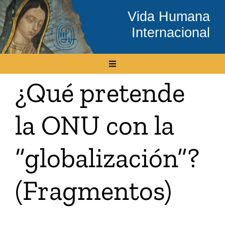
Skip
Vida Humana
to
Internacional
content
Toggle
Navigation
¿Qué pretende
Inicio
la ONU con la
Conócenos
“globalización”?
Temas
(Fragmentos)
Boletín Electrónico
Media