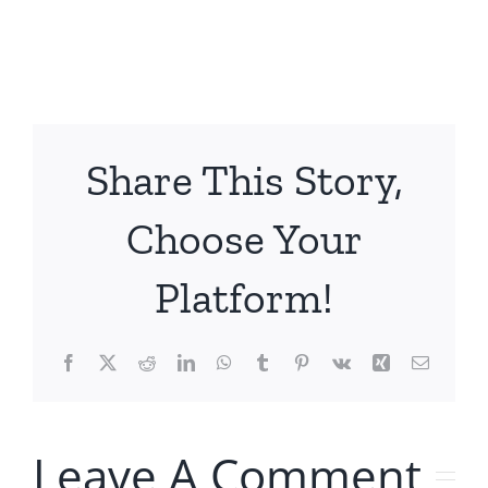
Share This Story,
Choose Your
Platform!
Facebook
X
Reddit
LinkedIn
WhatsApp
Tumblr
Pinterest
Vk
Xing
Email
Leave A Comment