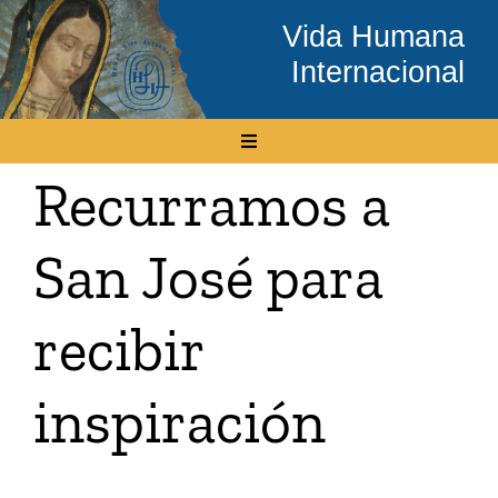
Skip
Vida Humana
to
Internacional
content
Toggle
Navigation
Recurramos a
Inicio
San José para
Conócenos
recibir
Temas
inspiración
Boletín Electrónico
Media