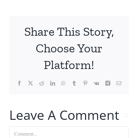
Share This Story,
Choose Your
Platform!
Facebook
X
Reddit
LinkedIn
WhatsApp
Tumblr
Pinterest
Vk
Xing
Email
Leave A Comment
Comment