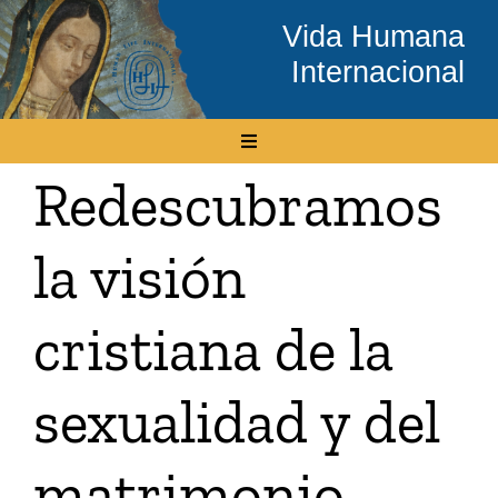
Skip
Vida Humana
to
Internacional
content
Toggle
Navigation
Redescubramos
Inicio
la visión
Conócenos
cristiana de la
Temas
sexualidad y del
Boletín Electrónico
matrimonio
Media