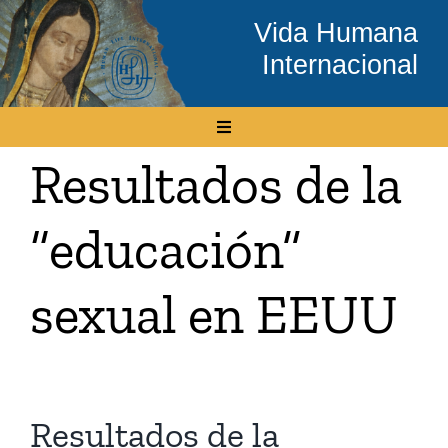
Skip
Vida Humana
to
Internacional
content
Toggle
Navigation
Resultados de la
Inicio
“educación”
Conócenos
sexual en EEUU
Temas
Boletín Electrónico
Resultados de la
Media