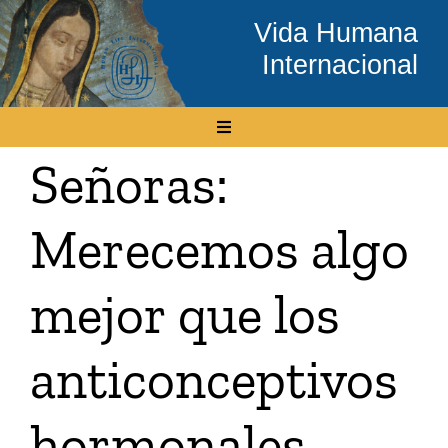
Skip
Vida Humana
to
Internacional
content
Toggle
Navigation
Señoras:
Inicio
Merecemos algo
Conócenos
mejor que los
Temas
anticonceptivos
Boletín Electrónico
hormonales
Media