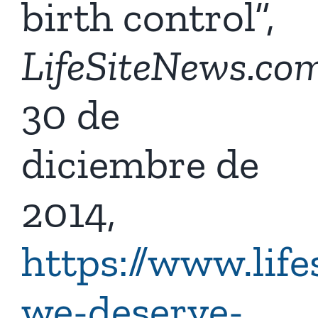
birth control”,
LifeSiteNews.co
30 de
diciembre de
2014,
https://www.lif
we-deserve-