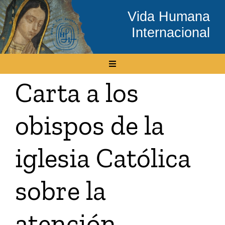
Skip
Vida Humana
to
Internacional
content
Toggle
Navigation
Carta a los
Inicio
obispos de la
Conócenos
iglesia Católica
Temas
sobre la
Boletín Electrónico
atención
Media