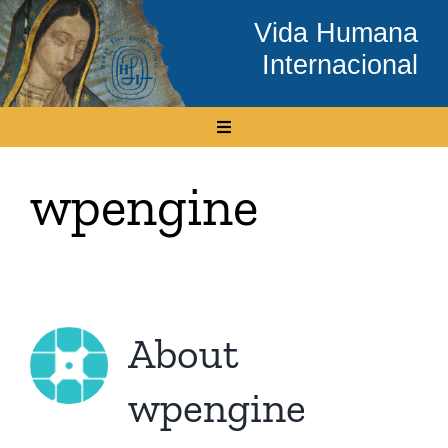
Skip
Vida Humana
to
Internacional
content
Toggle
Navigation
Inicio
wpengine
Conócenos
Temas
About
Boletín Electrónico
wpengine
Media