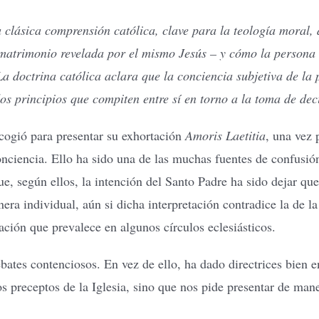
clásica comprensión católica, clave para la teología moral, d
 matrimonio revelada por el mismo Jesús – y cómo la persona c
La doctrina católica aclara que la conciencia subjetiva de l
dos principios que compiten entre sí en torno a la toma de dec
cogió para presentar su exhortación
Amoris Laetitia
, una vez 
conciencia. Ello ha sido una de las muchas fuentes de confusió
 según ellos, la intención del Santo Padre ha sido dejar que l
ra individual, aún si dicha interpretación contradice la de l
ación que prevalece en algunos círculos eclesiásticos.
bates contenciosos. En vez de ello, ha dado directrices bien 
os preceptos de la Iglesia, sino que nos pide presentar de man