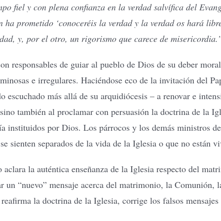
po fiel y con plena confianza en la verdad salvífica del Evan
n ha prometido ‘conoceréis la verdad y la verdad os hará lib
rdad, y, por el otro, un rigorismo que carece de misericordia.
 son responsables de guiar al pueblo de Dios de su deber mora
aminosas e irregulares. Haciéndose eco de la invitación del 
do escuchado más allá de su arquidiócesis – a renovar e intens
ino también al proclamar con persuasión la doctrina de la Igle
 instituidos por Dios. Los párrocos y los demás ministros debe
e sienten separados de la vida de la Iglesia o que no están v
po aclara la auténtica enseñanza de la Iglesia respecto del ma
 un “nuevo” mensaje acerca del matrimonio, la Comunión, la 
eafirma la doctrina de la Iglesia, corrige los falsos mensajes 