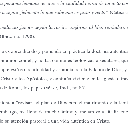
 la persona humana reconoce la cualidad moral de un acto co
 a seguir fielmente lo que sabe que es justo y recto”
(Catecism
mula sus juicios según la razón, conforme al bien verdadero 
(Ibíd., no. 1798).
 es aprendiendo y poniendo en práctica la doctrina auténtica d
munión con él, y no las opiniones teológicas o seculares, que
empre está en continuidad y armonía con la Palabra de Dios, ya
Cristo y los Apóstoles, y continúa viviente en la Iglesia a tra
s de Roma, los papas (véase, Ibíd., no 85).
ntentan “revisar” el plan de Dios para el matrimonio y la fami
 embargo, me lleno de mucho ánimo y, me atrevo a añadir, encu
jo su atención pastoral a una vida auténtica en Cristo.