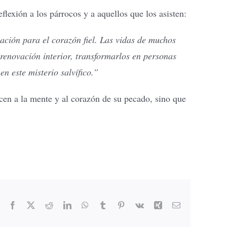
flexión a los párrocos y a aquellos que los asisten:
ación para el corazón fiel. Las vidas de muchos
renovación interior, transformarlos en personas
n este misterio salvífico.”
ncen a la mente y al corazón de su pecado, sino que
Facebook
X
Reddit
LinkedIn
WhatsApp
Tumblr
Pinterest
Vk
Xing
Email