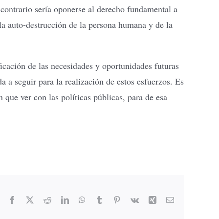
contrario sería oponerse al derecho fundamental a
 la auto-destrucción de la persona humana y de la
icación de las necesidades y oportunidades futuras
a a seguir para la realización de estos esfuerzos. Es
 que ver con las políticas públicas, para de esa
Facebook
X
Reddit
LinkedIn
WhatsApp
Tumblr
Pinterest
Vk
Xing
Email