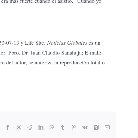
n era más fuerte cuando él asistió. “Cuando yo
0-07-13 y Life Site.
Noticias Globales
es un
tor: Pbro. Dr. Juan Claudio Sanahuja; E-mail:
re del autor, se autoriza la reproducción total o
Facebook
X
Reddit
LinkedIn
WhatsApp
Tumblr
Pinterest
Vk
Xing
Email