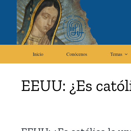
Skip
to
content
Inicio
Conócenos
Temas
EEUU: ¿Es catól