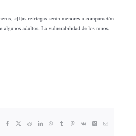
erus, «[l]as refriegas serán menores a comparación
e algunos adultos. La vulnerabilidad de los niños,
Facebook
X
Reddit
LinkedIn
WhatsApp
Tumblr
Pinterest
Vk
Xing
Email