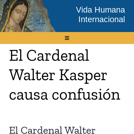
Skip
Vida Humana
to
Internacional
content
Toggle
Navigation
El Cardenal
Inicio
Walter Kasper
Conócenos
causa confusión
Temas
Boletín Electrónico
El Cardenal Walter
Media