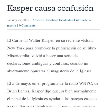
Kasper causa confusión
Tienda Virtual
January 29, 2019
|
Articulos
,
Catolicos Disidentes
,
Cultura de la
muerte
|
0 Comments
Buscar
El Cardenal Walter Kasper, en su reciente visita a
Cómo Donar
New York para promover la publicación de su libro
Misericordia, volvió a hacer una serie de
declaraciones ambiguas y confusas, cuando no
abiertamente opuestas al magisterio de la Iglesia.
El 5 de mayo, en el programa de la radio WNYC, de
Brian Lehrer, Kasper dijo que, si bien normalmente
el papel de la Iglesia es ayudar a las parejas casadas
a conciliar sus dificultades y a permanecer casados,