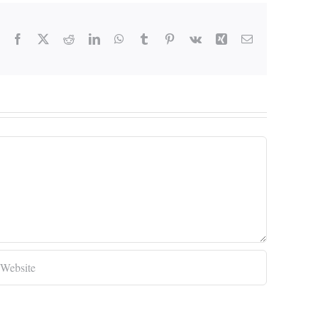
Facebook
X
Reddit
LinkedIn
WhatsApp
Tumblr
Pinterest
Vk
Xing
Email