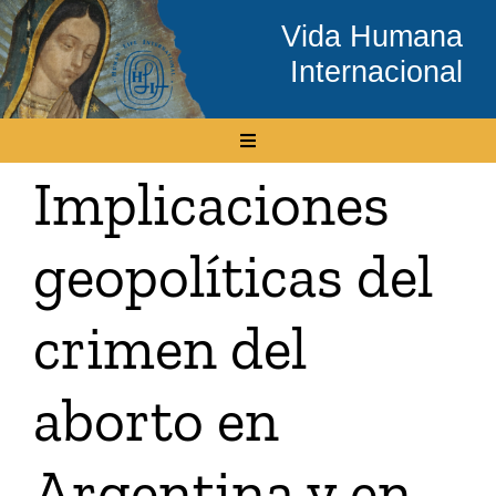
Skip
Vida Humana
to
Internacional
content
Toggle
Navigation
Implicaciones
Inicio
geopolíticas del
Conócenos
crimen del
Temas
aborto en
Boletín Electrónico
Argentina y en
Media