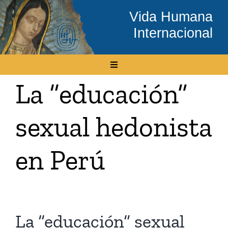
Skip
Vida Humana
to
Internacional
content
Toggle
Navigation
La “educación”
Inicio
sexual hedonista
Conócenos
en Perú
Temas
Boletín Electrónico
La “educación” sexual
Media