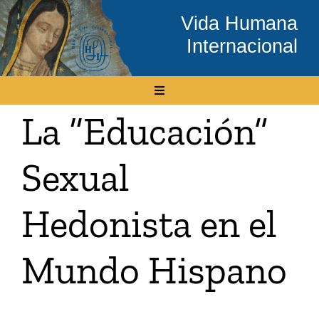
Skip
Vida Humana
to
Internacional
content
Toggle
Navigation
La “Educación”
Inicio
Sexual
Conócenos
Hedonista en el
Temas
Mundo Hispano
Boletín Electrónico
Media