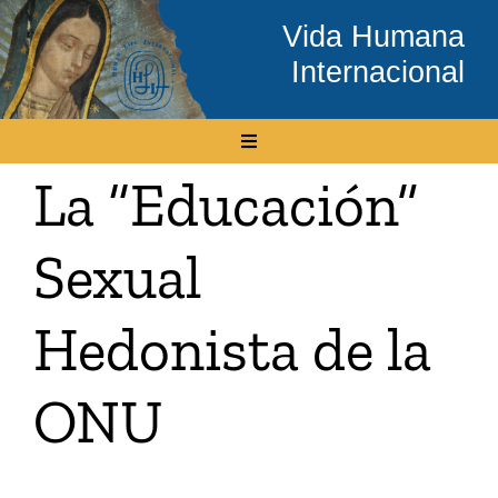
Skip
Vida Humana
to
Internacional
content
Toggle
Navigation
La “Educación”
Inicio
Sexual
Conócenos
Hedonista de la
Temas
ONU
Boletín Electrónico
Media