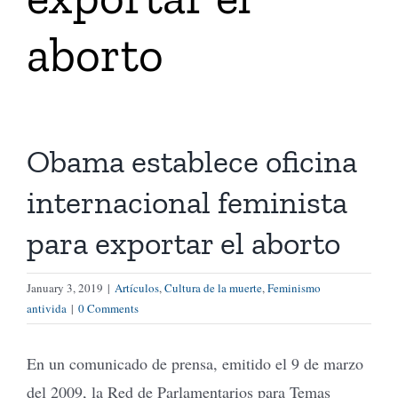
aborto
Tienda Virtual
Buscar
Obama establece oficina
Cómo Donar
internacional feminista
para exportar el aborto
January 3, 2019
|
Artículos
,
Cultura de la muerte
,
Feminismo
antivida
|
0 Comments
En un comunicado de prensa, emitido el 9 de marzo
del 2009, la Red de Parlamentarios para Temas