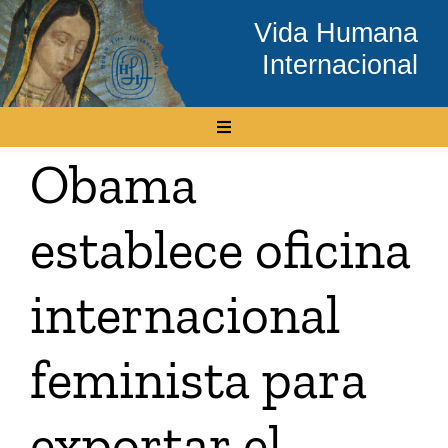
Skip
Vida Humana
to
Internacional
content
Toggle
Navigation
Obama
Inicio
establece oficina
Conócenos
internacional
Temas
feminista para
Boletín Electrónico
exportar el
Media